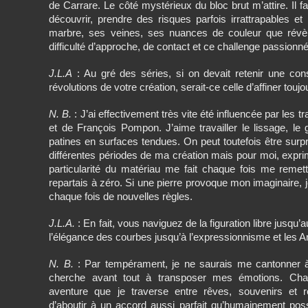
de Carrare. Le côté mystérieux du bloc brut m’attire. Il f
découvrir, prendre des risques parfois irrattrapables et
marbre, ses veines, ses nuances de couleur que révèle
difficulté d’approche, de contact et ce challenge passionn
J.L.A
: Au gré des séries, si on devait retenir une cons
révolutions de votre création, serait-ce celle d’affiner toujo
N. B.
: J’ai effectivement très vite été influencée par les
et de François Pompon. J’aime travailler le lissage, le g
patines en surfaces tendues. On peut toutefois être surpr
différentes périodes de ma création mais pour moi, exprim
particularité du matériau me fait chaque fois me reme
repartais à zéro. Si une pierre provoque mon imaginaire, je
chaque fois de nouvelles règles.
J.L.A.
: En fait, vous naviguez de la figuration libre jusqu’
l’élégance des courbes jusqu’à l’expressionnisme et les A
N. B.
: Par tempérament, je ne saurais me cantonner à u
cherche avant tout à transposer mes émotions. Cha
aventure que je traverse entre rêves, souvenirs et ré
d’aboutir à un accord aussi parfait qu’humainement poss